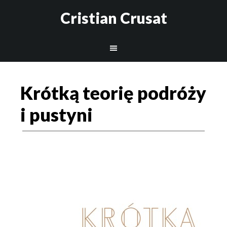
Cristian Crusat
Krótką teorię podróży
i pustyni