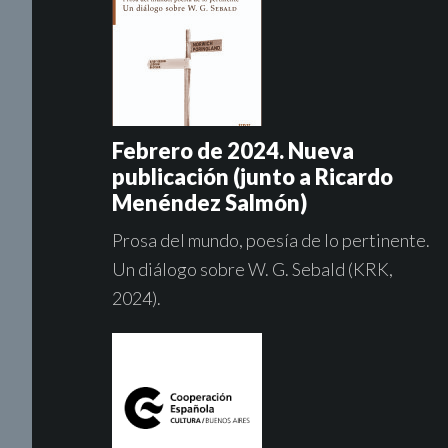
Febrero de 2024. Nueva
publicación (junto a Ricardo
Menéndez Salmón)
Prosa del mundo, poesía de lo pertinente.
Un diálogo sobre W. G. Sebald (KRK,
2024).