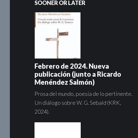
SOONER OR LATER
Febrero de 2024. Nueva
publicación (junto a Ricardo
Menéndez Salmón)
Prosa del mundo, poesía de lo pertinente.
Un diálogo sobre W. G. Sebald (KRK,
2024).